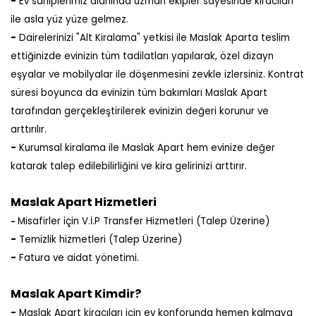
-
Ev sahiplerimiz alanında uzman ekipler sayesinde kiracıları
ile asla yüz yüze gelmez.
-
Dairelerinizi "Alt Kiralama" yetkisi ile Maslak Aparta teslim
ettiğinizde evinizin tüm tadilatları yapılarak, özel dizayn
eşyalar ve mobilyalar ile döşenmesini zevkle izlersiniz. Kontrat
süresi boyunca da evinizin tüm bakımları Maslak Apart
tarafından gerçekleştirilerek evinizin değeri korunur ve
arttırılır.
-
Kurumsal kiralama ile Maslak Apart hem evinize değer
katarak talep edilebilirliğini ve kira gelirinizi arttırır.
Maslak Apart Hizmetleri
Misafirler için V.İ.P Transfer Hizmetleri (Talep Üzerine)
-
-
Temizlik hizmetleri (Talep Üzerine)
-
Fatura ve aidat yönetimi.
Maslak Apart Kimdir?
-
Maslak Apart kiracıları için ev konforunda hemen kalmaya