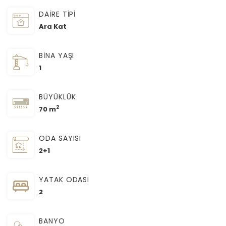
DAİRE TİPİ
Ara Kat
BİNA YAŞI
1
BÜYÜKLÜK
2
70 m
ODA SAYISI
2+1
YATAK ODASI
2
BANYO