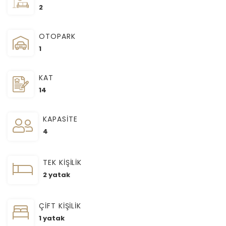
2
OTOPARK
1
KAT
14
KAPASİTE
4
TEK KİŞİLİK
2 yatak
ÇİFT KİŞİLİK
1 yatak