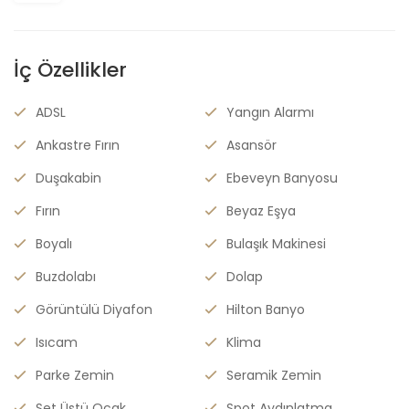
İç Özellikler
ADSL
Yangın Alarmı
Ankastre Fırın
Asansör
Duşakabin
Ebeveyn Banyosu
Fırın
Beyaz Eşya
Boyalı
Bulaşık Makinesi
Buzdolabı
Dolap
Görüntülü Diyafon
Hilton Banyo
Isıcam
Klima
Parke Zemin
Seramik Zemin
Set Üstü Ocak
Spot Aydınlatma